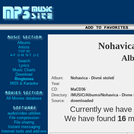
Albums
Nohavica
Artists
TOP 30
A-F
G-M
N-T
U-Z
Alb
Search
Lyrics
Music Charts
Download
Album:
Nohavica - Divné století
Ringtones
MIDI & Karaoke
Year:
CD:
MaCD36
Directory:
/MUSIC/Albums/Nohavica - Divne s
All Movies database
Source:
downloaded
Currently we have
audio/video utitilies
We have found
16
ma
File compression
File sharing
Instant messaging
Internet tools and add-ons