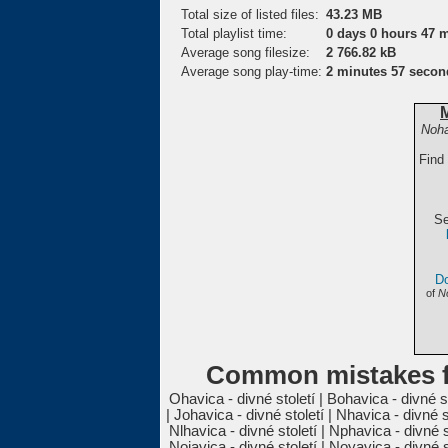
Total size of listed files:
43.23 MB
Total playlist time:
0 days 0 hours 47 
Average song filesize:
2 766.82 kB
Average song play-time:
2 minutes 57 secon
Noha
Find
Se
Do
of
No
Common mistakes fo
Ohavica - divné století | Bohavica - divné st
| Johavica - divné století | Nhavica - divné st
Nlhavica - divné století | Nphavica - divné st
Nojavica - divné století | Noyavica - divné s