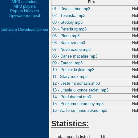
MP3 encoders
File
MP3 players
01 - Divoci kone.mp3
No
Pop-up blockers
Spyware removal
02 - Tesinska.mp3
No
03 - Stodoly.mp3
No
04 - Peterburg.mp3
No
Software Download Center
05 - Planu.mp3
No
06 - Sarajevo.mp3
No
07 - Novorozene.mp3
No
08 - Danse macabre.mp3
No
09 - Zatanci.mp3
No
10 - Potulni kejkliri.mp3
No
11 - Stary muz.mp3
No
12 - Jeste mi schazis.mp3
No
13 - Litanie u konce stoleti.mp3
No
14 - Pred dvermi.mp3
No
15 - Podzemni prameny.mp3
No
16 - Az to se mnou sekne.mp3
No
Statistics:
Total records listed:
16