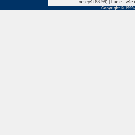
nejlepší 88-99) | Lucie - vše 
Copyright © 1999