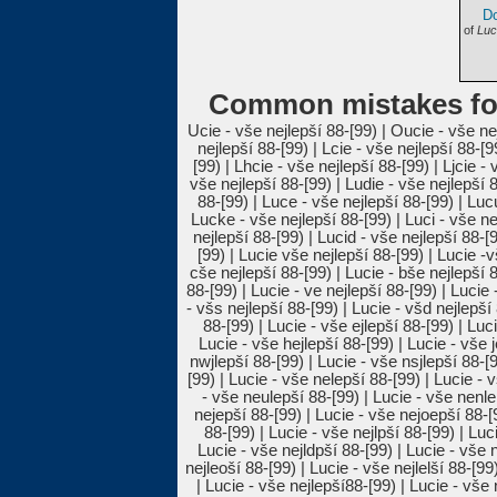
Do
of
Luc
Common mistakes for 
Ucie - vše nejlepší 88-[99) | Oucie - vše ne
nejlepší 88-[99) | Lcie - vše nejlepší 88-[99
[99) | Lhcie - vše nejlepší 88-[99) | Ljcie -
vše nejlepší 88-[99) | Ludie - vše nejlepší 8
88-[99) | Luce - vše nejlepší 88-[99) | Luc
Lucke - vše nejlepší 88-[99) | Luci - vše ne
nejlepší 88-[99) | Lucid - vše nejlepší 88-[9
[99) | Lucie vše nejlepší 88-[99) | Lucie -v
cše nejlepší 88-[99) | Lucie - bše nejlepší 8
88-[99) | Lucie - ve nejlepší 88-[99) | Lucie 
- všs nejlepší 88-[99) | Lucie - všd nejlepší 
88-[99) | Lucie - vše ejlepší 88-[99) | Luc
Lucie - vše hejlepší 88-[99) | Lucie - vše j
nwjlepší 88-[99) | Lucie - vše nsjlepší 88-[9
[99) | Lucie - vše nelepší 88-[99) | Lucie - 
- vše neulepší 88-[99) | Lucie - vše nenle
nejepší 88-[99) | Lucie - vše nejoepší 88-[
88-[99) | Lucie - vše nejlpší 88-[99) | Luc
Lucie - vše nejldpší 88-[99) | Lucie - vše n
nejleoší 88-[99) | Lucie - vše nejlelší 88-[99
| Lucie - vše nejlepší88-[99) | Lucie - vše 