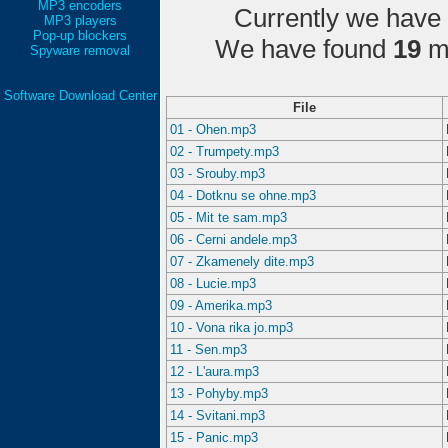
MP3 encoders
Currently we have
MP3 players
Pop-up blockers
We have found
19
ma
Spyware removal
Software Download Center
File
01 - Ohen.mp3
02 - Trumpety.mp3
03 - Srouby.mp3
04 - Dotknu se ohne.mp3
05 - Mit te sam.mp3
06 - Cerni andele.mp3
07 - Zkamenely dite.mp3
08 - Lucie.mp3
09 - Amerika.mp3
10 - Vona rika jo.mp3
11 - Sen.mp3
12 - L'aura.mp3
13 - Pohyby.mp3
14 - Svitani.mp3
15 - Panic.mp3