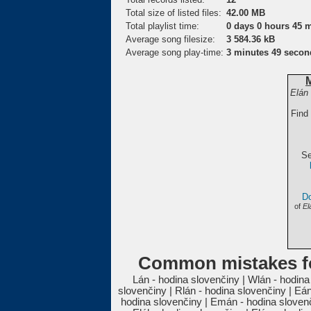
Total size of listed files:
42.00 MB
Total playlist time:
0 days 0 hours 45 
Average song filesize:
3 584.36 kB
Average song play-time:
3 minutes 49 secon
Elán 
Find
Se
Do
of
El
Common mistakes fo
Lán - hodina slovenčiny | Wlán - hodina
slovenčiny | Rlán - hodina slovenčiny | Eán
hodina slovenčiny | Emán - hodina slovenči