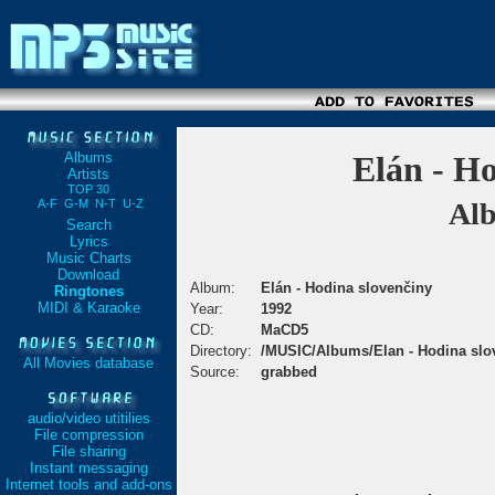
Albums
Elán - Ho
Artists
TOP 30
A-F
G-M
N-T
U-Z
Alb
Search
Lyrics
Music Charts
Download
Album:
Elán - Hodina slovenčiny
Ringtones
MIDI & Karaoke
Year:
1992
CD:
MaCD5
Directory:
/MUSIC/Albums/Elan - Hodina slo
All Movies database
Source:
grabbed
audio/video utitilies
File compression
File sharing
Instant messaging
Internet tools and add-ons