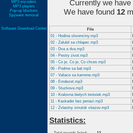
Currently we have
MP3 encoders
MP3 players
We have found
12
ma
Pop-up blockers
Spyware removal
Software Download Center
File
01 - Hodina slovenciny.mp3
02 - Zalubil sa chlapec.mp3
03 - Dva a dva.mp3
04 - Pestry zivot.mp3
05 - Co je, Co je, Co chces.mp3
06 - Podme sa bat.mp3
07 - Valiace sa kamene.mp3
08 - Emdezet.mp3
09 - Stuzkova.mp3
10 - Kralovna bielych tenisiek.mp3
11 - Kaskader bez penazi.mp3
12 - Zvlastny smutok vitazov.mp3
Statistics:
Total records listed:
12